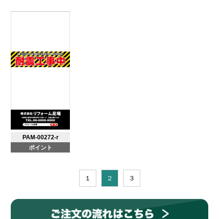
PAM-00272-r
ポイント
１
２
３